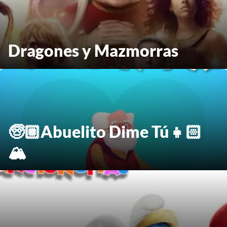
Dragones y Mazmorras
🧓🏼Abuelito Dime Tú👧🏻
🏔