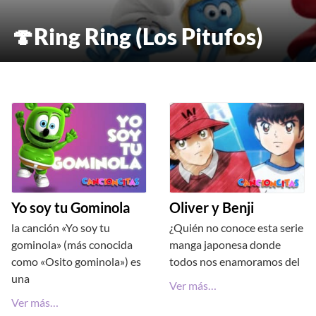
🍄Ring Ring (Los Pitufos)
Yo soy tu Gominola
Oliver y Benji
la canción «Yo soy tu
¿Quién no conoce esta serie
gominola» (más conocida
manga japonesa donde
como «Osito gominola») es
todos nos enamoramos del
una
Ver más…
Ver más…