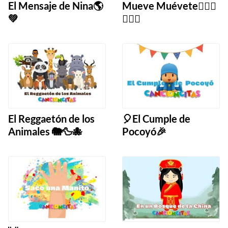
El Mensaje de Nina🌎
Mueve Muévete🤸🏼‍♀️
💚
🏌🏻‍♂️
El Reggaetón de los
🎈El Cumple de
Animales 🐘🦆🐙
Pocoyó🎉