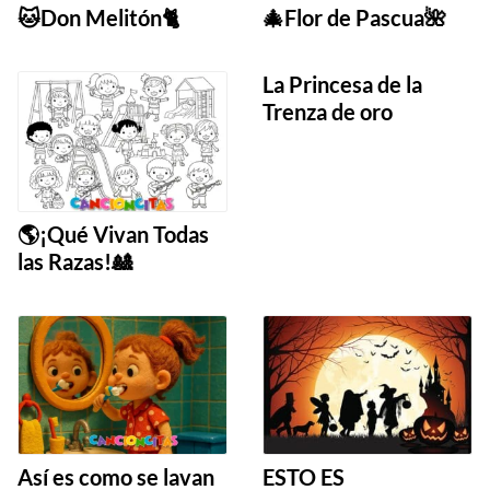
🐱Don Melitón🐈
🎄Flor de Pascua🌺
La Princesa de la
Trenza de oro
🌎¡Qué Vivan Todas
las Razas!🎎
Así es como se lavan
ESTO ES