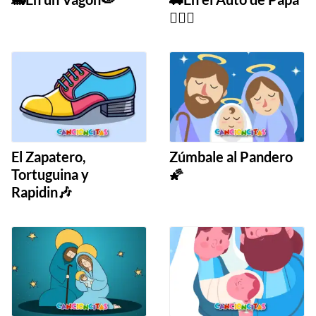
🧔🏻‍♂️
El Zapatero,
Zúmbale al Pandero
Tortuguina y
🌠
Rapidin🎶