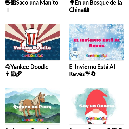
👋🏼Saco una Manito
🌳En un Bosque de la
🖐🏼
China🎎
🐴Yankee Doodle
El Invierno Está Al
👨🏻‍🌾
Revés☔️🔄