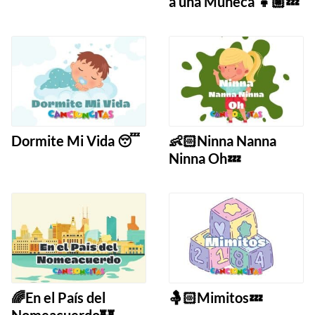
a una Muñeca 👧🏼💤
Dormite Mi Vida 😴
👶🏻Ninna Nanna
Ninna Oh💤
🌈En el País del
🤱🏻Mimitos💤
Nomeacuerdo🏰