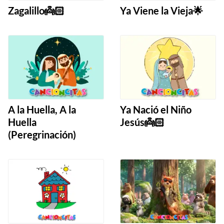
Zagalillo👼🏻
Ya Viene la Vieja🌟
A la Huella, A la
Ya Nació el Niño
Huella
Jesús👼🏻
(Peregrinación)