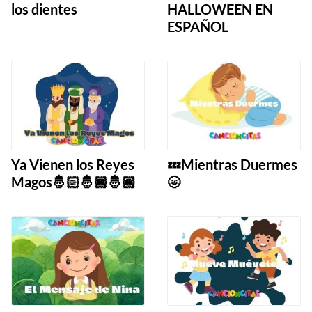
los dientes
HALLOWEEN EN
ESPAÑOL
Ya Vienen los Reyes
💤Mientras Duermes
Magos🤴🏻🤴🏿🤴🏽
🌝