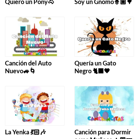
Quiero un Pony🐴
Soy un Gnomo🧙🏼🌳
Canción del Auto
Quería un Gato
Nuevo🚙🌀
Negro 🐈‍⬛🖤
La Yenka 💃🏻🎶
Canción para Dormir