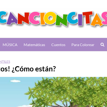
MÚSICA
Matemáticas
Cuentos
Para Colorear
NTILES
tos! ¿Cómo están?