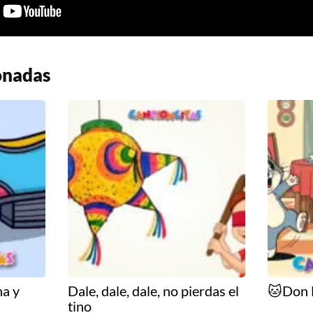
onadas
na y
Dale, dale, dale, no pierdas el
🐱Don 
tino