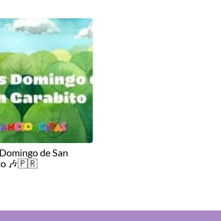
 Domingo de San
to 🎶🇵🇷