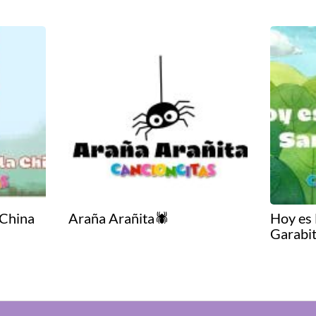
 China
Araña Arañita🕷
Hoy es
Garabi