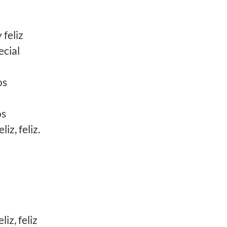
 feliz
ecial
os
os
iz, feliz.
iz, feliz