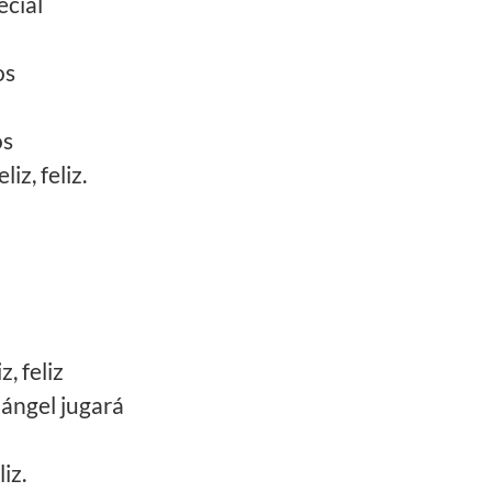
ecial
os
os
iz, feliz.
, feliz
i ángel jugará
liz.