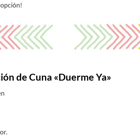
 opción!
ción de Cuna «Duerme Ya»
en
or.