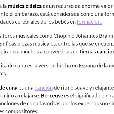
e la
música clásica
es un recurso de enorme valor 
nte el embarazo, está considerada como una forma
idades cerebrales de los bebés en
formación.
itores musicales como Chopin o Johannes Brahms
íficas piezas musicales, entre las que se encue
pirado a muchos a convertirlas en tiernas
cancion
cita de cuna es la versión hecha en España de la m
ms.
de cuna
es una
canción
de ritmo suave y relajante
mir o a relajarse.
Berceuse
es el significado en f
anciones de cuna favoritas por los expertos son s
des compositores.