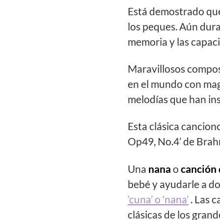
Está demostrado qu
los peques. Aún dura
memoria y las capac
Maravillosos compos
en el mundo con magn
melodías que han ins
Esta clásica cancion
Op49, No.4’ de Brah
Una
nana
o
canción 
bebé y ayudarle a dor
‘cuna’ o ‘nana’
. Las c
clásicas de los gran