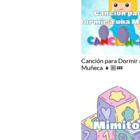
Canción para Dormir 
Muñeca 👧🏼💤