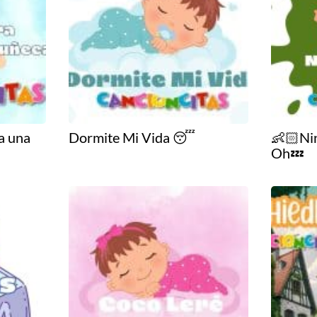
a una
Dormite Mi Vida 😴
👶🏻Ni
Oh💤