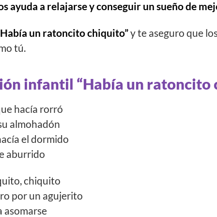
s ayuda a relajarse y conseguir un sueño de mej
“Había un ratoncito chiquito”
y te aseguro que los
mo tú.
ión infantil “Había un ratoncito 
que hacía rorró
 su almohadón
 hacía el dormido
re aburrido
quito, chiquito
o por un agujerito
 a asomarse