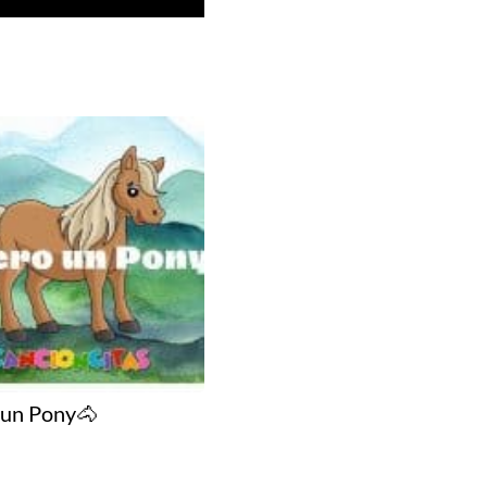
 un Pony🐴