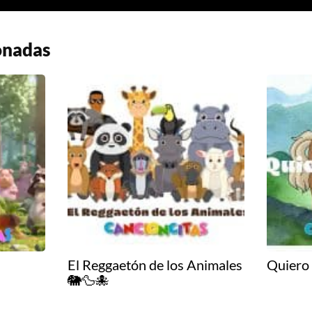
onadas
El Reggaetón de los Animales
Quiero
🐘🦆🐙