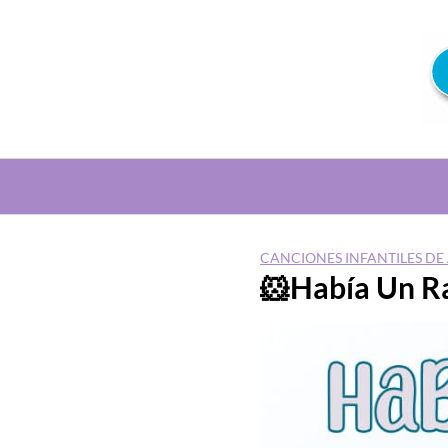
Saltar
al
contenido
CANCIONES INFANTILES DE
🐹Había Un Ra