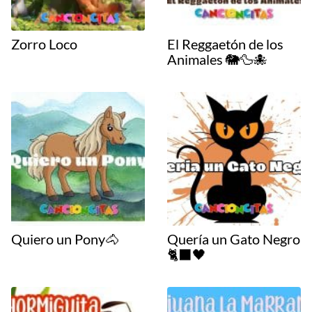
Zorro Loco
El Reggaetón de los
Animales 🐘🦆🐙
Quiero un Pony🐴
Quería un Gato Negro
🐈‍⬛🖤