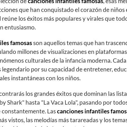
lección de
canciones infantiles famosas
, esas me
cciones que han conquistado el corazón de niños 
l reúne los éxitos más populares y virales que to
n entusiasmo.
iles famosas
son aquellos temas que han trascend
lando millones de visualizaciones en plataforma
enómenos culturales de la infancia moderna. Cada
 legendario por su capacidad de entretener, educ
les instantáneas con los niños.
contrarás los grandes éxitos que dominan las list
aby Shark" hasta "La Vaca Lola", pasando por todos
de constantemente. Las
canciones infantiles famos
más vistos, las melodías más tarareadas y los tema