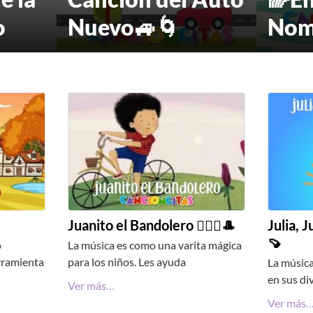
o
Nuevo🚙🌀
Nom
Juanito el Bandolero 🧔🏻‍♂️🎩
Julia, Ju
🍠
o
La música es como una varita mágica
rramienta
para los niños. Les ayuda
La música
en sus di
Ver más…
Ver más