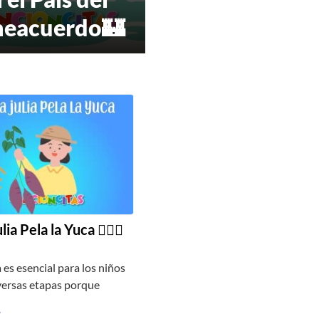
eacuerdo🏰
lia Pela la Yuca 💁🏻‍♀️
 es esencial para los niños
versas etapas porque
…