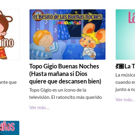
Topo Gigio Buenas Noches
💃🏽La 
(Hasta mañana si Dios
La música
quiere que descansen bien)
ante que
cuando e
junto a n
Topo Gigio es un ícono de la
televisión. El ratoncito más querido
Ver más
Ver más…