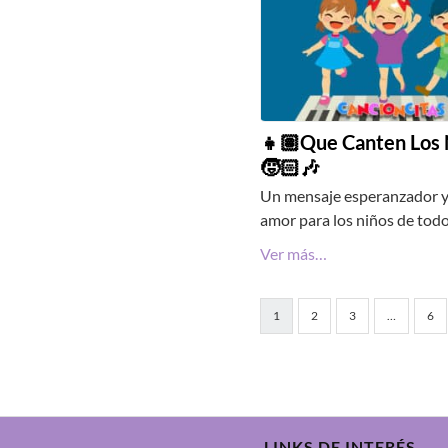
👧🏽Que Canten Los 
🧒🏻🎶
Un mensaje esperanzador y
amor para los niños de tod
Ver más…
1
2
3
…
6
LINKS DE INTERÉS