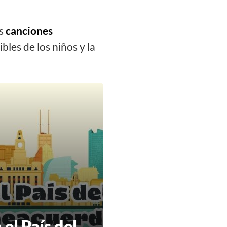
as
canciones
bles de los niños y la
 el País del