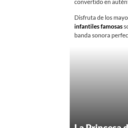
convertido en autént
Disfruta de los mayor
infantiles famosas
so
banda sonora perfec
La Princesa d