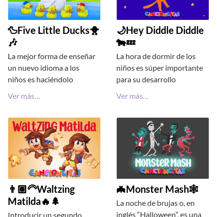
🦆Five Little Ducks🐥
🌙Hey Diddle Diddle
🎶
🐄💤
La mejor forma de enseñar
La hora de dormir de los
un nuevo idioma a los
niños es súper importante
niños es haciéndolo
para su desarrollo
Ver más…
Ver más…
👨🏽‍🦳Waltzing
🦇Monster Mash🕸
Matilda🔥🌲
La noche de brujas o, en
inglés “Halloween”, es una
Introducir un segundo