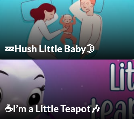
💤Hush Little Baby🌛
☕️I’m a Little Teapot🎶