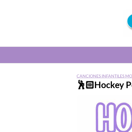
Saltar
al
contenido
CANCIONES INFANTILES M
🕺🏻Hockey P