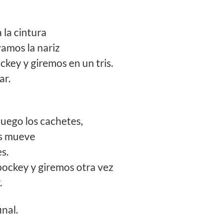
a la cintura
vamos la nariz
key y giremos en un tris.
ar.
luego los cachetes,
os mueve
es.
ockey y giremos otra vez
.
inal.