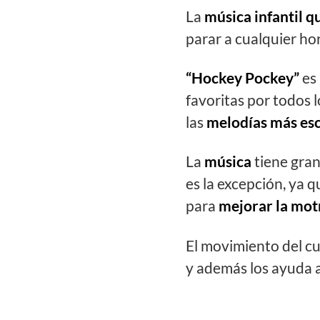
La
música infantil
qu
parar a cualquier hor
“Hockey Pockey”
es
favoritas por todos 
las
melodías más esc
La
música
tiene gra
es la excepción, ya q
para
mejorar la mot
El movimiento del cu
y además los ayuda 