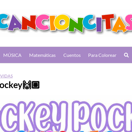
MÚSICA
Matemáticas
Cuentos
Para Colorear
OVIDAS
ockey🙌🏽