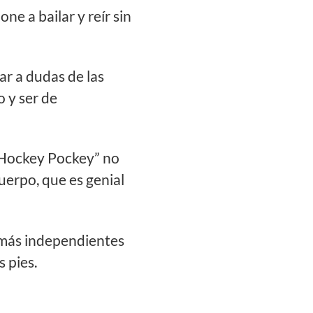
one a bailar y reír sin
gar a dudas de las
o y ser de
Hockey Pockey” no
uerpo, que es genial
r más independientes
s pies.