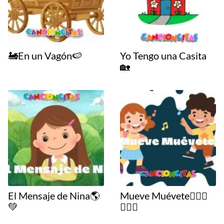
🚂En un Vagón🍉
Yo Tengo una Casita
🏡
El Mensaje de Nina🌎
Mueve Muévete🤸🏼‍♀️
💚
🏌🏻‍♂️