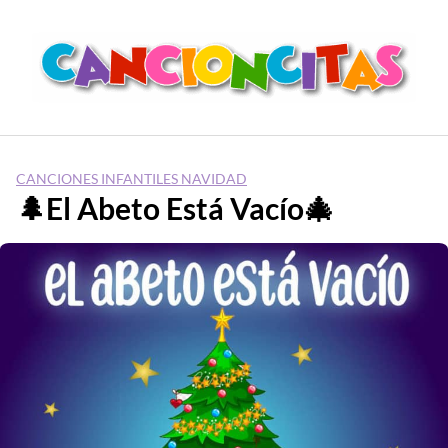
Saltar
al
contenido
CANCIONES INFANTILES NAVIDAD
🌲El Abeto Está Vacío🎄