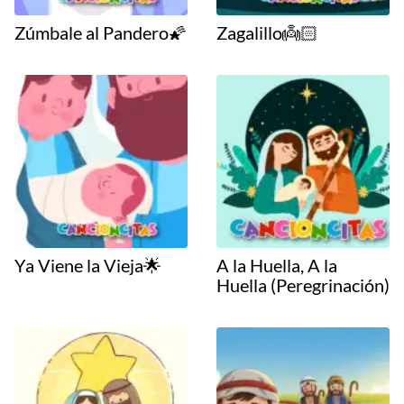
Zúmbale al Pandero🌠
Zagalillo👼🏻
Ya Viene la Vieja🌟
A la Huella, A la
Huella (Peregrinación)