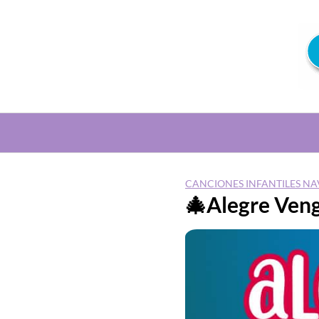
Saltar
al
contenido
CANCIONES INFANTILES N
🎄Alegre Ven