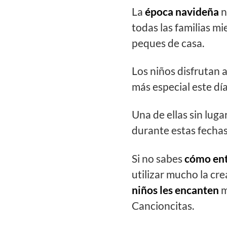
La
época navideña
n
todas las familias mi
peques de casa.
Los niños disfrutan 
más especial este dí
Una de ellas sin luga
durante estas fechas
Si no sabes
cómo entr
utilizar mucho la cr
niños les encanten
m
Cancioncitas.