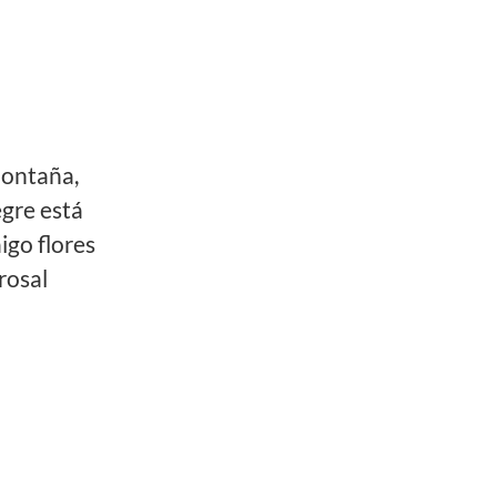
montaña,
gre está
aigo flores
rosal