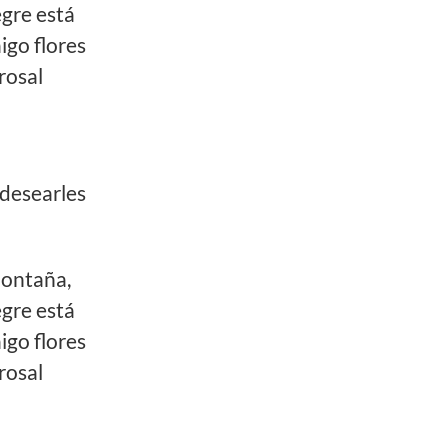
gre está
aigo flores
rosal
 desearles
montaña,
gre está
aigo flores
rosal