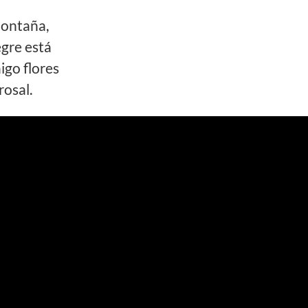
montaña,
gre está
aigo flores
rosal.