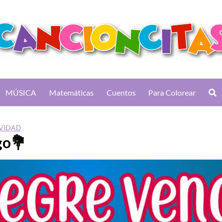
MÚSICA
Matemáticas
Cuentos
Para Colorear
AVIDAD
go💐