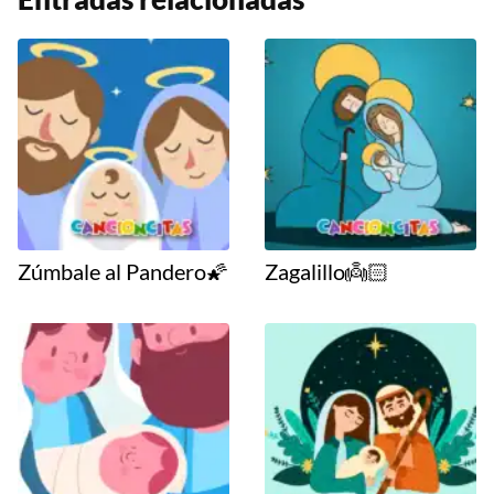
Zúmbale al Pandero🌠
Zagalillo👼🏻