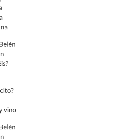
a
a
una
 Belén
an
is?
cito?
y vino
 Belén
an