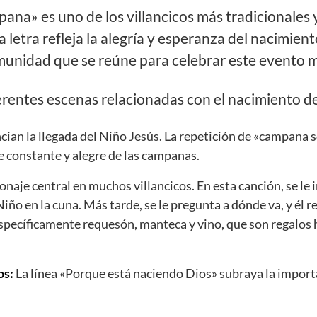
na» es uno de los villancicos más tradicionales 
 letra refleja la alegría y esperanza del nacimiento
munidad que se reúne para celebrar este evento m
erentes escenas relacionadas con el nacimiento de
ian la llegada del Niño Jesús. La repetición de «campana
e constante y alegre de las campanas.
naje central en muchos villancicos. En esta canción, se le i
Niño en la cuna. Más tarde, se le pregunta a dónde va, y él 
 específicamente requesón, manteca y vino, que son regalos
os:
La línea «Porque está naciendo Dios» subraya la importa