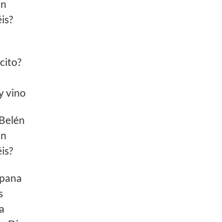
an
is?
cito?
y vino
 Belén
an
is?
pana
s
a