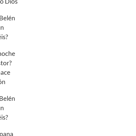
o Dios
 Belén
an
is?
noche
tor?
nace
ón
 Belén
an
is?
pana