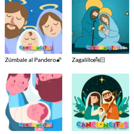
Zúmbale al Pandero🌠
Zagalillo👼🏻