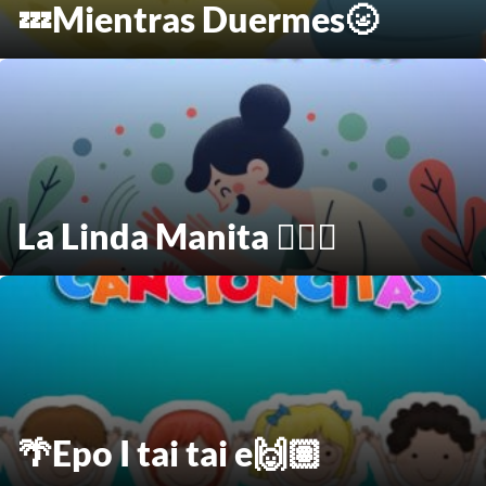
💤Mientras Duermes🌝
La Linda Manita 🖐🏼💗
🌴Epo I tai tai e🙌🏽