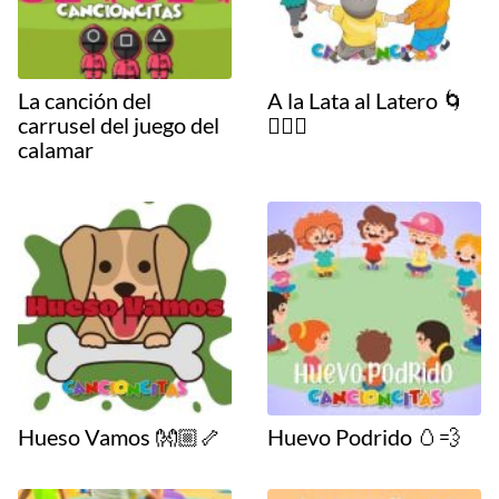
La canción del
A la Lata al Latero 🌀
carrusel del juego del
🧔🏻‍♂️
calamar
Hueso Vamos 👐🏼🦴
Huevo Podrido 🥚💨