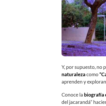
Y, por supuesto, no 
naturaleza
como
“C
aprenden y exploran
Conoce la
biografía
del jacarandá” haci