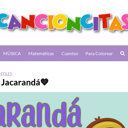
MÚSICA
Matemáticas
Cuentos
Para Colorear
NTILES
 Jacarandá💙