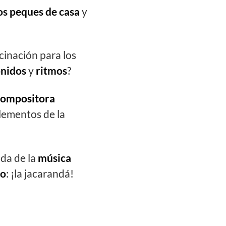
os peques de casa
y
cinación para los
onidos
y
ritmos
?
 compositora
elementos de la
uda de la
música
do
: ¡la jacarandá!