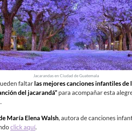
Jacarandas en Ciudad de Guatemala
pueden faltar
las mejores canciones infantiles de 
anción del jacarandá”
para acompañar esta alegr
.
 de María Elena Walsh
, autora de canciones infa
endo
click aquí
.