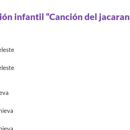
ión infantil “Canción del jacara
eleste
eleste
ueva
nieva
nieva