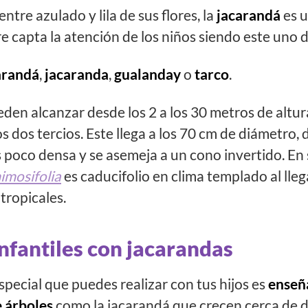
entre azulado y lila de sus flores, la
jacarandá
es u
e capta la atención de los niños siendo este uno d
arandá
,
jacaranda
,
gualanday
o
tarco
.
en alcanzar desde los 2 a los 30 metros de altura,
 dos tercios. Este llega a los 70 cm de diámetro, 
es poco densa y se asemeja a un cono invertido. En
imosifolia
es caducifolio en clima templado al lleg
tropicales.
nfantiles con jacarandas
pecial que puedes realizar con tus hijos es
enseña
de árboles
como la jacarandá que crecen cerca de d