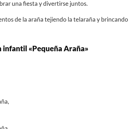
rar una fiesta y divertirse juntos.
ntos de la araña tejiendo la telaraña y brincando
n infantil «Pequeña Araña»
!
aña,
aña,