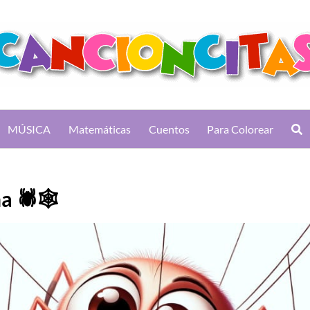
MÚSICA
Matemáticas
Cuentos
Para Colorear
a 🕷🕸