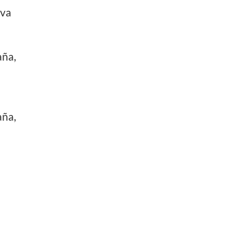
 va
aña,
aña,