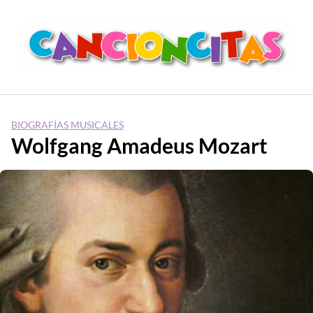
Saltar
al
contenido
BIOGRAFÍAS MUSICALES
Wolfgang Amadeus Mozart